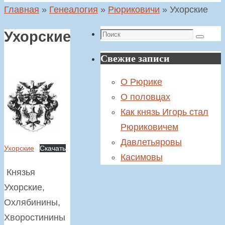
Главная
»
Генеалогия
»
Рюриковичи
»
Ухорские
Поиск
Ухорские
Поиск
Свежие записи
О Рюрике
О половцах
Как князь Игорь стал
Рюриковичем
Давлетьяровы
Ухорские
Скачать
Касимовы
Князья
Ухорские,
Охлябинины,
Хворостинины