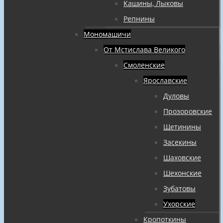
Кашины, Лыковы
Репнины
Мономашичи
От Мстислава Великого
Смоленские
Ярославские
Дуловы
Прозоровские
Щетинины
Засекины
Шаховские
Шехонские
Зубатовы
Ухорские
Кропоткины