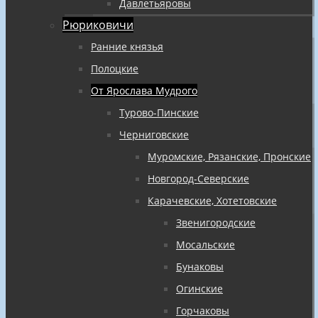
Давлетьяровы
Рюриковичи
Ранние князья
Полоцкие
От Ярослава Мудрого
Турово-Пинские
Черниговские
Муромские, Рязанские, Пронские
Новгород-Северские
Карачевские, Хотетовские
Звенигородские
Мосальские
Бунаковы
Огинские
Горчаковы