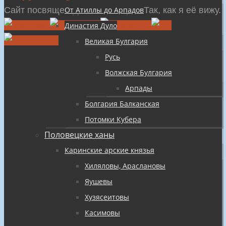
содержимому
Сайт посвящен русской истории Так, как я её вижу.
От Атиллы до Арпадов
Династия Дуло
Великая Булгария
Русь
Волжская Булгария
Арпады
Болгария Балканская
Потомки Кубера
Половецкие ханы
Каринские арские князья
Хиляловы, Араслановы
Яушевы
Хузясеитовы
Касимовы