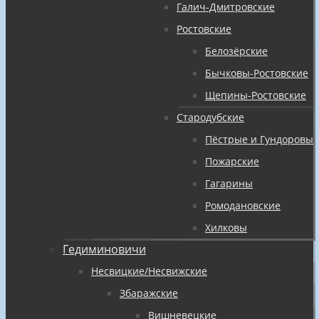
Галич-Дмитровские
Ростовские
Белозёрские
Бычковы-Ростовские
Щепины-Ростовские
Стародубские
Пёстрые и Гундоровы
Пожарские
Гагарины
Ромодановские
Хилковы
Гедиминовичи
Несвицкие/Несвижские
Збаражские
Вишневецкие