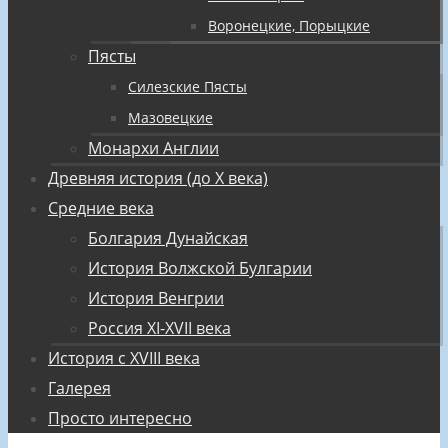
Воронецкие, Порыцкие
Пясты
Силезские Пясты
Мазовецкие
Монархи Англии
Древняя история (до X века)
Средние века
Болгария Дунайская
История Волжской Булгарии
История Венгрии
Россия XI-XVII века
История с XVIII века
Галерея
Просто интересно