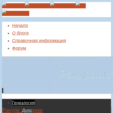
Начало
О блоге
Справочная информация
Форум
Перейти
Генеалогия
Ракурс истории
к
Дуло