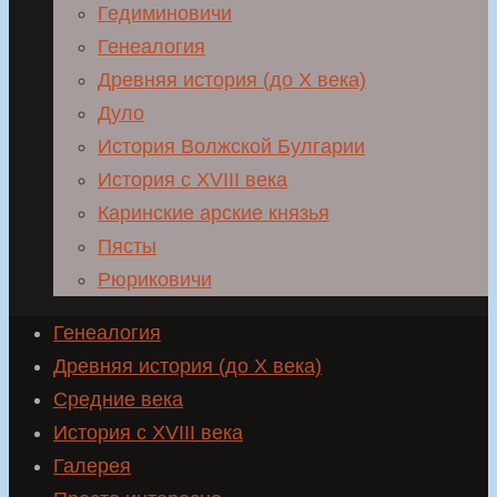
Гедиминовичи
Генеалогия
Древняя история (до X века)
Дуло
История Волжской Булгарии
История с XVIII века
Каринские арские князья
Пясты
Рюриковичи
Генеалогия
Древняя история (до X века)
Средние века
История с XVIII века
Галерея