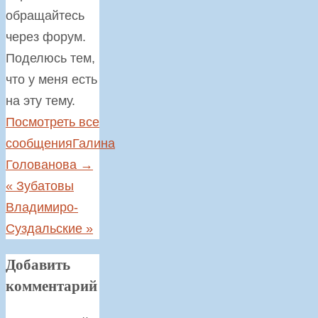
обращайтесь
через форум.
Поделюсь тем,
что у меня есть
на эту тему.
Посмотреть все
сообщенияГалина
Голованова
→
«
Зубатовы
Владимиро-
Суздальские
»
Добавить
комментарий