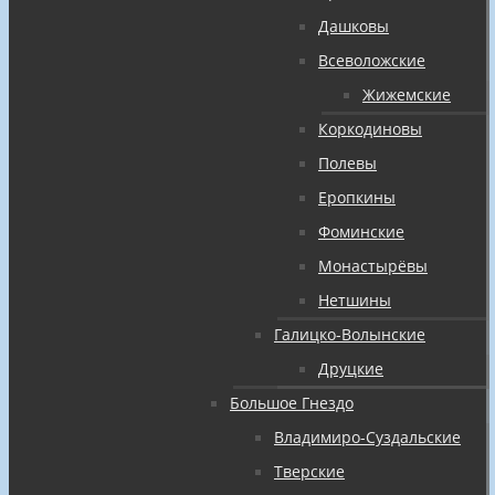
Дашковы
Всеволожские
Жижемские
Коркодиновы
Полевы
Еропкины
Фоминские
Монастырёвы
Нетшины
Галицко-Волынские
Друцкие
Большое Гнездо
Владимиро-Суздальские
Тверские