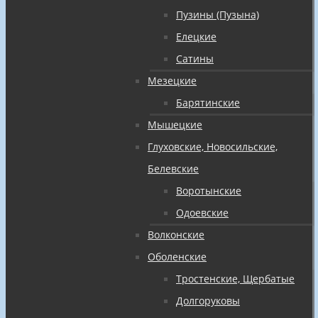
Пузины (Пузына)
Елецкие
Сатины
Мезецкие
Барятинские
Мышецкие
Глуховские, Новосильские,
Белевские
Воротынские
Одоевские
Волконские
Оболенские
Тростенские, Щербатые
Долгоруковы