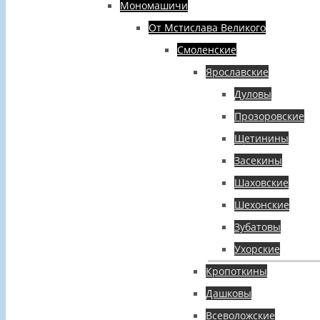
Мономашичи
От Мстислава Великого
Смоленские
Ярославские
Дуловы
Прозоровские
Щетинины
Засекины
Шаховские
Шехонские
Зубатовы
Ухорские
Кропоткины
Дашковы
Всеволожские