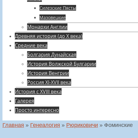
Силезские Пясты
Мазовецкие
Монархи Англии
Древняя история (до X века)
Средние века
Болгария Дунайская
История Волжской Булгарии
История Венгрии
Россия XI-XVII века
История с XVIII века
Галерея
Просто интересно
Главная
»
Генеалогия
»
Рюриковичи
»
Фоминские