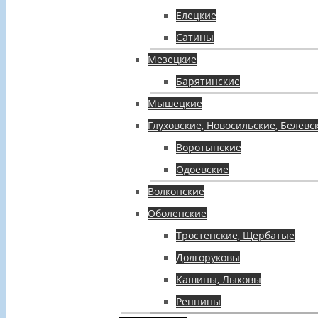
Елецкие
Сатины
Мезецкие
Барятинские
Мышецкие
Глуховские, Новосильские, Белевс
Воротынские
Одоевские
Волконские
Оболенские
Тростенские, Щербатые
Долгоруковы
Кашины, Лыковы
Репнины