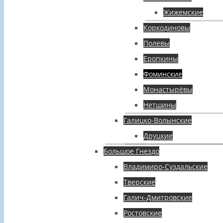
Жижемские
Коркодиновы
Полевы
Еропкины
Фоминские
Монастырёвы
Нетшины
Галицко-Волынские
Друцкие
Большое Гнездо
Владимиро-Суздальские
Тверские
Галич-Дмитровские
Ростовские