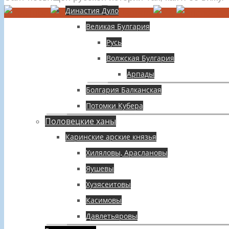
Династия Дуло
Великая Булгария
Русь
Волжская Булгария
Арпады
Болгария Балканская
Потомки Кубера
Половецкие ханы
Каринские арские князья
Хиляловы, Араслановы
Яушевы
Хузясеитовы
Касимовы
Давлетьяровы