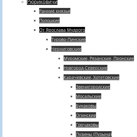
Рюриковичи
Ранние князья
Полоцкие
От Ярослава Мудрого
Турово-Пинские
Черниговские
Муромские, Рязанские, Пронские
Новгород-Северские
Карачевские, Хотетовские
Звенигородские
Мосальские
Бунаковы
Огинские
Горчаковы
Пузины (Пузына)