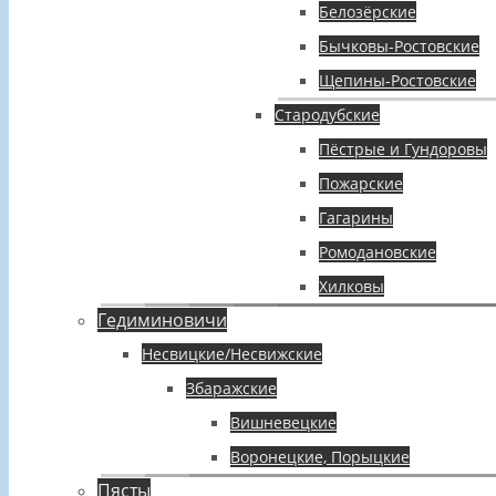
Белозёрские
Бычковы-Ростовские
Щепины-Ростовские
Стародубские
Пёстрые и Гундоровы
Пожарские
Гагарины
Ромодановские
Хилковы
Гедиминовичи
Несвицкие/Несвижские
Збаражские
Вишневецкие
Воронецкие, Порыцкие
Пясты