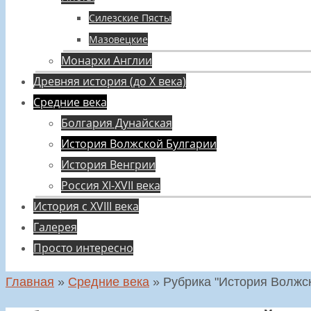
Силезские Пясты
Мазовецкие
Монархи Англии
Древняя история (до X века)
Средние века
Болгария Дунайская
История Волжской Булгарии
История Венгрии
Россия XI-XVII века
История с XVIII века
Галерея
Просто интересно
Главная
»
Средние века
»
Рубрика "История Волжс