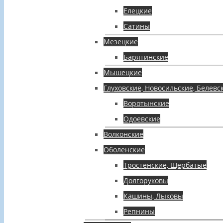
Елецкие
Сатины
Мезецкие
Барятинские
Мышецкие
Глуховские, Новосильские, Белевс
Воротынские
Одоевские
Волконские
Оболенские
Тростенские, Щербатые
Долгоруковы
Кашины, Лыковы
Репнины