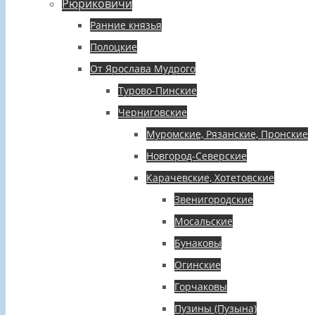
Рюриковичи
Ранние князья
Полоцкие
От Ярослава Мудрого
Турово-Пинские
Черниговские
Муромские, Рязанские, Пронские
Новгород-Северские
Карачевские, Хотетовские
Звенигородские
Мосальские
Бунаковы
Огинские
Горчаковы
Пузины (Пузына)