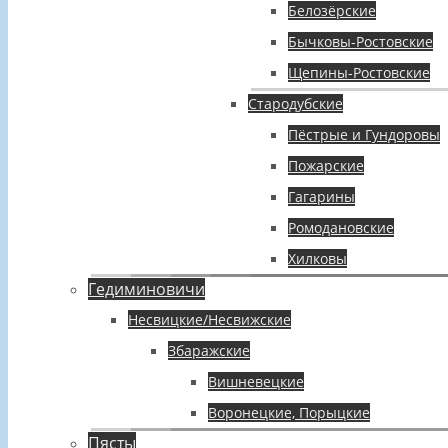
Белозёрские
Бычковы-Ростовские
Щепины-Ростовские
Стародубские
Пёстрые и Гундоровы
Пожарские
Гагарины
Ромодановские
Хилковы
Гедиминовичи
Несвицкие/Несвижские
Збаражские
Вишневецкие
Воронецкие, Порыцкие
Пясты