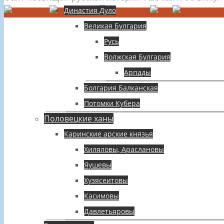
Династия Дуло
Великая Булгария
Русь
Волжская Булгария
Арпады
Болгария Балканская
Потомки Кубера
Половецкие ханы
Каринские арские князья
Хиляловы, Араслановы
Яушевы
Хузясеитовы
Касимовы
Давлетьяровы