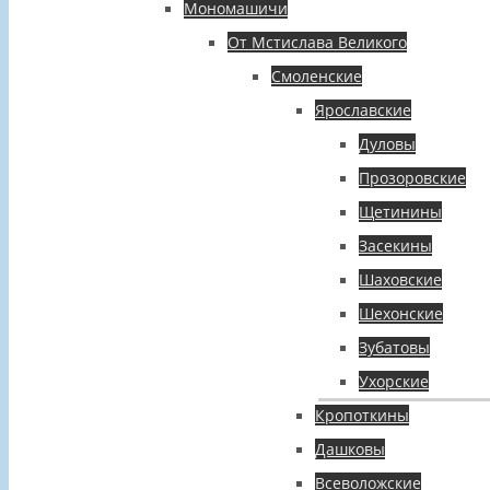
Мономашичи
От Мстислава Великого
Смоленские
Ярославские
Дуловы
Прозоровские
Щетинины
Засекины
Шаховские
Шехонские
Зубатовы
Ухорские
Кропоткины
Дашковы
Всеволожские