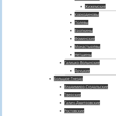
Жижемские
Коркодиновы
Полевы
Еропкины
Фоминские
Монастырёвы
Нетшины
Галицко-Волынские
Друцкие
Большое Гнездо
Владимиро-Суздальские
Тверские
Галич-Дмитровские
Ростовские