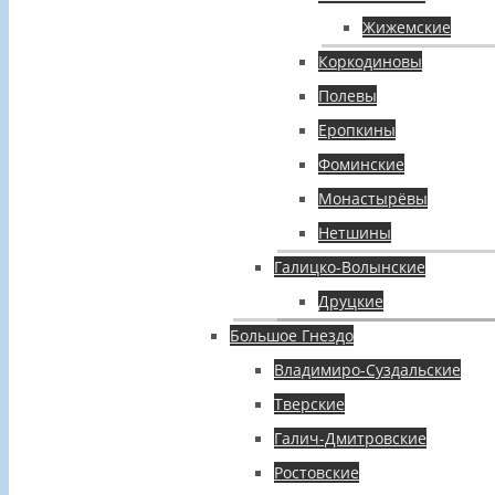
Жижемские
Коркодиновы
Полевы
Еропкины
Фоминские
Монастырёвы
Нетшины
Галицко-Волынские
Друцкие
Большое Гнездо
Владимиро-Суздальские
Тверские
Галич-Дмитровские
Ростовские