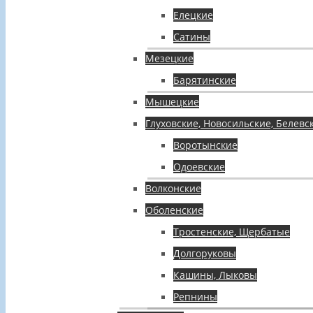
Елецкие
Сатины
Мезецкие
Барятинские
Мышецкие
Глуховские, Новосильские, Белевс
Воротынские
Одоевские
Волконские
Оболенские
Тростенские, Щербатые
Долгоруковы
Кашины, Лыковы
Репнины