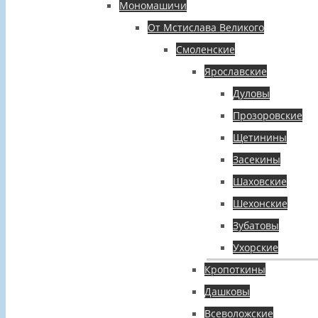
Мономашичи
От Мстислава Великого
Смоленские
Ярославские
Дуловы
Прозоровские
Щетинины
Засекины
Шаховские
Шехонские
Зубатовы
Ухорские
Кропоткины
Дашковы
Всеволожские