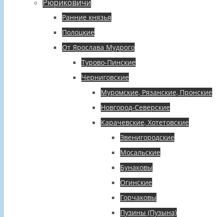
Рюриковичи
Ранние князья
Полоцкие
От Ярослава Мудрого
Турово-Пинские
Черниговские
Муромские, Рязанские, Пронские
Новгород-Северские
Карачевские, Хотетовские
Звенигородские
Мосальские
Бунаковы
Огинские
Горчаковы
Пузины (Пузына)