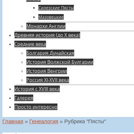
Силезские Пясты
Мазовецкие
Монархи Англии
Древняя история (до X века)
Средние века
Болгария Дунайская
История Волжской Булгарии
История Венгрии
Россия XI-XVII века
История с XVIII века
Галерея
Просто интересно
Главная
»
Генеалогия
»
Рубрика "Пясты"