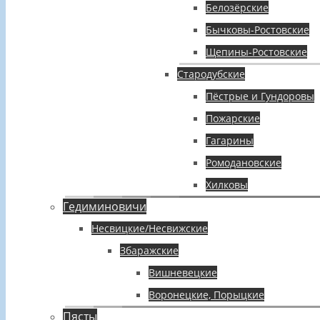
Белозёрские
Бычковы-Ростовские
Щепины-Ростовские
Стародубские
Пёстрые и Гундоровы
Пожарские
Гагарины
Ромодановские
Хилковы
Гедиминовичи
Несвицкие/Несвижские
Збаражские
Вишневецкие
Воронецкие, Порыцкие
Пясты