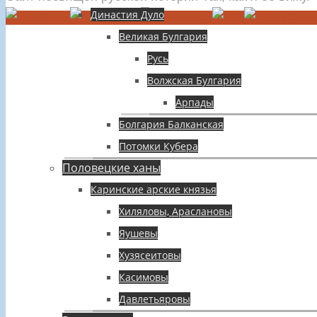
Династия Дуло
Великая Булгария
Русь
Волжская Булгария
Арпады
Болгария Балканская
Потомки Кубера
Половецкие ханы
Каринские арские князья
Хиляловы, Араслановы
Яушевы
Хузясеитовы
Касимовы
Давлетьяровы