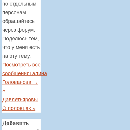
по отдельным
персонам -
обращайтесь
через форум.
Поделюсь тем,
что у меня есть
на эту тему.
Посмотреть все
сообщенияГалина
Голованова
→
«
Давлетьяровы
О половцах
»
Добавить