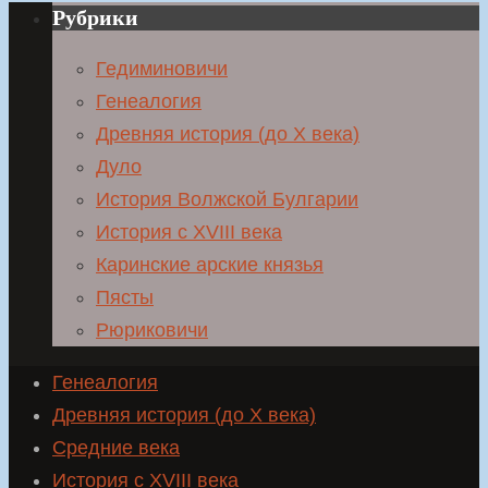
Рубрики
Гедиминовичи
Генеалогия
Древняя история (до X века)
Дуло
История Волжской Булгарии
История с XVIII века
Каринские арские князья
Пясты
Рюриковичи
Генеалогия
Древняя история (до X века)
Средние века
История с XVIII века