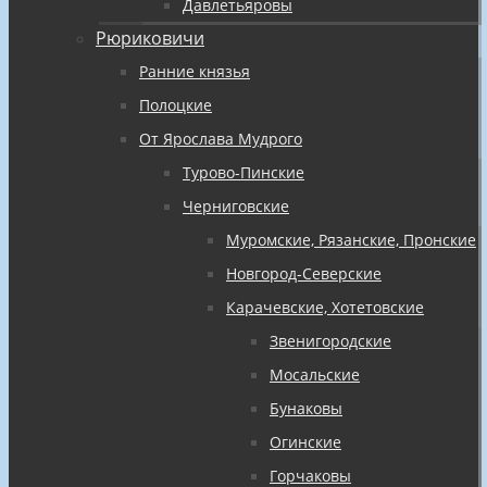
Давлетьяровы
Рюриковичи
Ранние князья
Полоцкие
От Ярослава Мудрого
Турово-Пинские
Черниговские
Муромские, Рязанские, Пронские
Новгород-Северские
Карачевские, Хотетовские
Звенигородские
Мосальские
Бунаковы
Огинские
Горчаковы