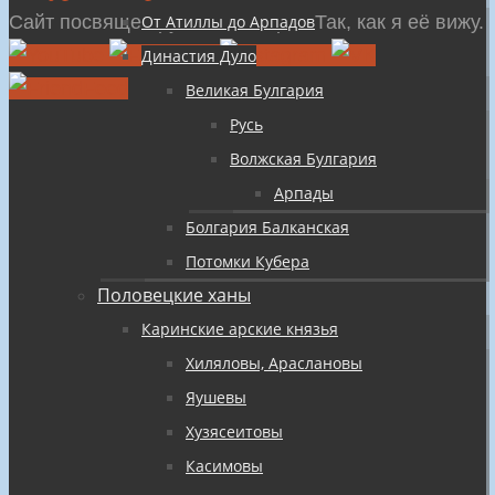
содержимому
Сайт посвящен русской истории Так, как я её вижу.
От Атиллы до Арпадов
Династия Дуло
Великая Булгария
Русь
Волжская Булгария
Арпады
Болгария Балканская
Потомки Кубера
Половецкие ханы
Каринские арские князья
Хиляловы, Араслановы
Яушевы
Хузясеитовы
Касимовы