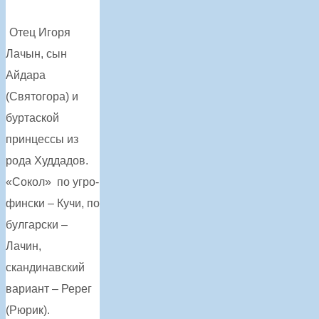
Отец Игоря
Лачын, сын
Айдара
(Святогора) и
буртаской
принцессы из
рода Худдадов.
«Сокол» по угро-
фински – Кучи, по
булгарски –
Лачин,
скандинавский
вариант – Ререг
(Рюрик).