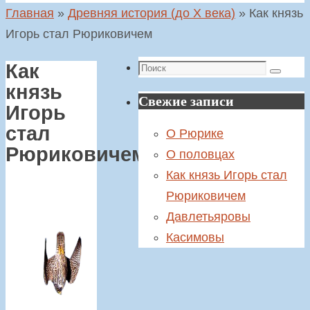
Главная
»
Древняя история (до X века)
»
Как князь
Игорь стал Рюриковичем
Поиск
Как
Поиск
князь
Свежие записи
Игорь
стал
О Рюрике
Рюриковичем
О половцах
Как князь Игорь стал
Рюриковичем
Давлетьяровы
Касимовы