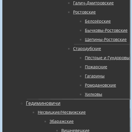
Галич-Дмитровские
Ростовские
Белозёрские
Бычковы-Ростовские
Щепины-Ростовские
Стародубские
Пёстрые и Гундоровы
Пожарские
Гагарины
Ромодановские
Хилковы
Гедиминовичи
Несвицкие/Несвижские
Збаражские
Вишневецкие