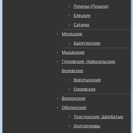
Пузины (Пузына)
Елецкие
Сатины
Мезецкие
Барятинские
Мышецкие
Глуховские, Новосильские,
Белевские
Воротынские
Одоевские
Волконские
Оболенские
Тростенские, Щербатые
Долгоруковы