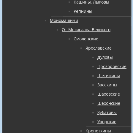
Кашины, Лыковы
Репнины
Мономашичи
От Мстислава Великого
Смоленские
Ярославские
Дуловы
Прозоровские
Щетинины
Засекины
Шаховские
Шехонские
Зубатовы
Ухорские
Кропоткины