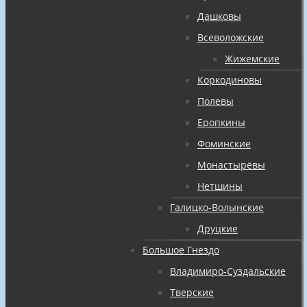
Дашковы
Всеволожские
Жижемские
Коркодиновы
Полевы
Еропкины
Фоминские
Монастырёвы
Нетшины
Галицко-Волынские
Друцкие
Большое Гнездо
Владимиро-Суздальские
Тверские