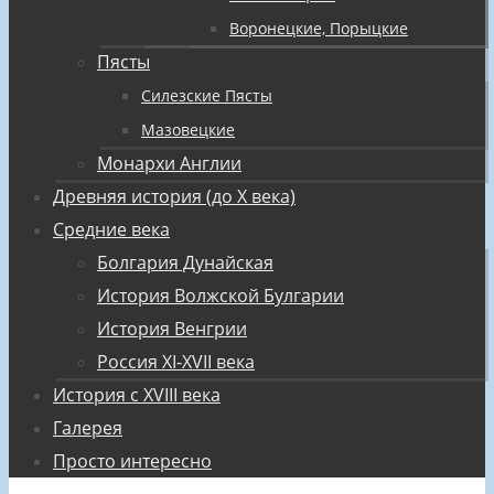
Воронецкие, Порыцкие
Пясты
Силезские Пясты
Мазовецкие
Монархи Англии
Древняя история (до X века)
Средние века
Болгария Дунайская
История Волжской Булгарии
История Венгрии
Россия XI-XVII века
История с XVIII века
Галерея
Просто интересно