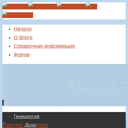
Начало
О блоге
Справочная информация
Форум
Перейти
Генеалогия
Ракурс истории
к
Дуло