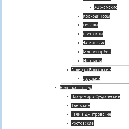
Жижемские
Коркодиновы
Полевы
Еропкины
Фоминские
Монастырёвы
Нетшины
Галицко-Волынские
Друцкие
Большое Гнездо
Владимиро-Суздальские
Тверские
Галич-Дмитровские
Ростовские