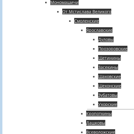
Мономашичи
От Мстислава Великого
Смоленские
Ярославские
Дуловы
Прозоровские
Щетинины
Засекины
Шаховские
Шехонские
Зубатовы
Ухорские
Кропоткины
Дашковы
Всеволожские