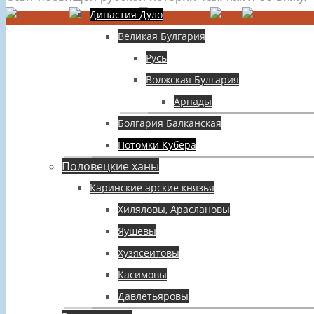
Династия Дуло
Великая Булгария
Русь
Волжская Булгария
Арпады
Болгария Балканская
Потомки Кубера
Половецкие ханы
Каринские арские князья
Хиляловы, Араслановы
Яушевы
Хузясеитовы
Касимовы
Давлетьяровы