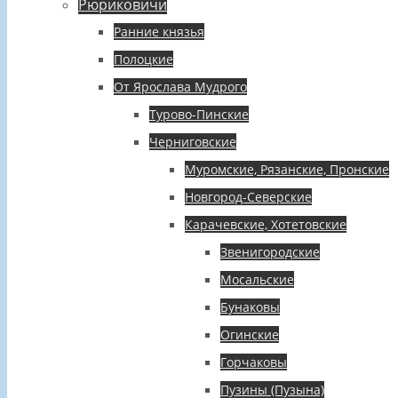
Рюриковичи
Ранние князья
Полоцкие
От Ярослава Мудрого
Турово-Пинские
Черниговские
Муромские, Рязанские, Пронские
Новгород-Северские
Карачевские, Хотетовские
Звенигородские
Мосальские
Бунаковы
Огинские
Горчаковы
Пузины (Пузына)