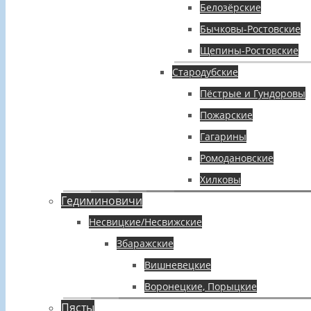
Белозёрские
Бычковы-Ростовские
Щепины-Ростовские
Стародубские
Пёстрые и Гундоровы
Пожарские
Гагарины
Ромодановские
Хилковы
Гедиминовичи
Несвицкие/Несвижские
Збаражские
Вишневецкие
Воронецкие, Порыцкие
Пясты