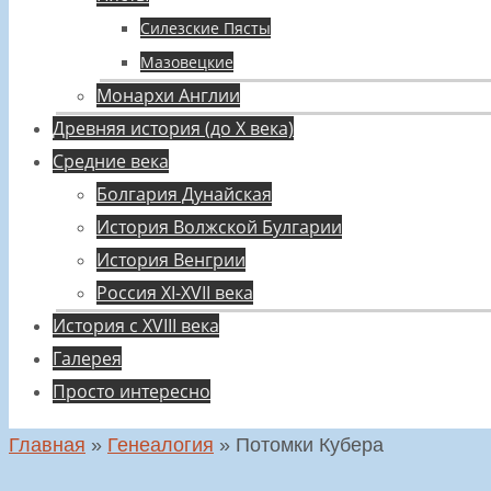
Силезские Пясты
Мазовецкие
Монархи Англии
Древняя история (до X века)
Средние века
Болгария Дунайская
История Волжской Булгарии
История Венгрии
Россия XI-XVII века
История с XVIII века
Галерея
Просто интересно
Главная
»
Генеалогия
»
Потомки Кубера