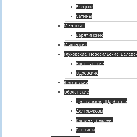
Елецкие
Сатины
Мезецкие
Барятинские
Мышецкие
Глуховские, Новосильские, Белевс
Воротынские
Одоевские
Волконские
Оболенские
Тростенские, Щербатые
Долгоруковы
Кашины, Лыковы
Репнины