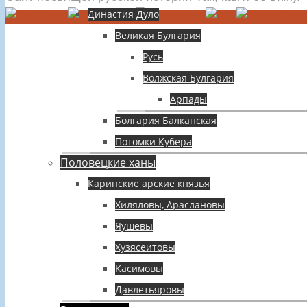
Династия Дуло
Великая Булгария
Русь
Волжская Булгария
Арпады
Болгария Балканская
Потомки Кубера
Половецкие ханы
Каринские арские князья
Хиляловы, Араслановы
Яушевы
Хузясеитовы
Касимовы
Давлетьяровы