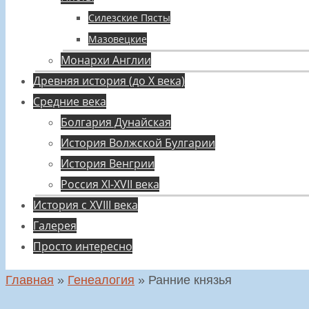
Силезские Пясты
Мазовецкие
Монархи Англии
Древняя история (до X века)
Средние века
Болгария Дунайская
История Волжской Булгарии
История Венгрии
Россия XI-XVII века
История с XVIII века
Галерея
Просто интересно
Главная
»
Генеалогия
»
Ранние князья