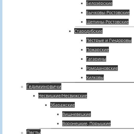
Белозёрские
Бычковы-Ростовские
Щепины-Ростовские
Стародубские
Пёстрые и Гундоровы
Пожарские
Гагарины
Ромодановские
Хилковы
Гедиминовичи
Несвицкие/Несвижские
Збаражские
Вишневецкие
Воронецкие, Порыцкие
Пясты