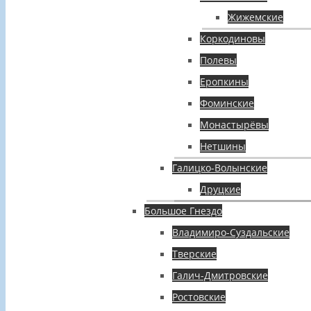
Жижемские
Коркодиновы
Полевы
Еропкины
Фоминские
Монастырёвы
Нетшины
Галицко-Волынские
Друцкие
Большое Гнездо
Владимиро-Суздальские
Тверские
Галич-Дмитровские
Ростовские