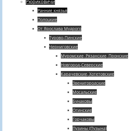
Рюриковичи
Ранние князья
Полоцкие
От Ярослава Мудрого
Турово-Пинские
Черниговские
Муромские, Рязанские, Пронские
Новгород-Северские
Карачевские, Хотетовские
Звенигородские
Мосальские
Бунаковы
Огинские
Горчаковы
Пузины (Пузына)