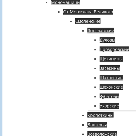
Мономашичи
От Мстислава Великого
Смоленские
Ярославские
Дуловы
Прозоровские
Щетинины
Засекины
Шаховские
Шехонские
Зубатовы
Ухорские
Кропоткины
Дашковы
Всеволожские