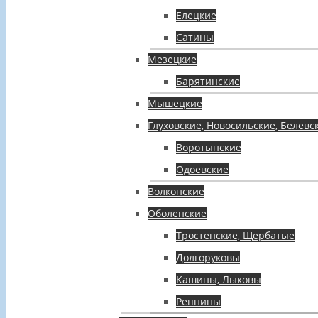
Елецкие
Сатины
Мезецкие
Барятинские
Мышецкие
Глуховские, Новосильские, Белевс
Воротынские
Одоевские
Волконские
Оболенские
Тростенские, Щербатые
Долгоруковы
Кашины, Лыковы
Репнины