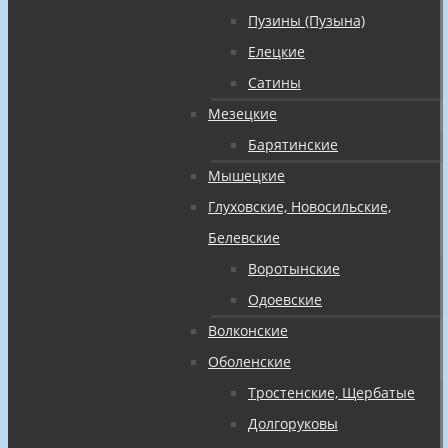
Пузины (Пузына)
Елецкие
Сатины
Мезецкие
Барятинские
Мышецкие
Глуховские, Новосильские,
Белевские
Воротынские
Одоевские
Волконские
Оболенские
Тростенские, Щербатые
Долгоруковы