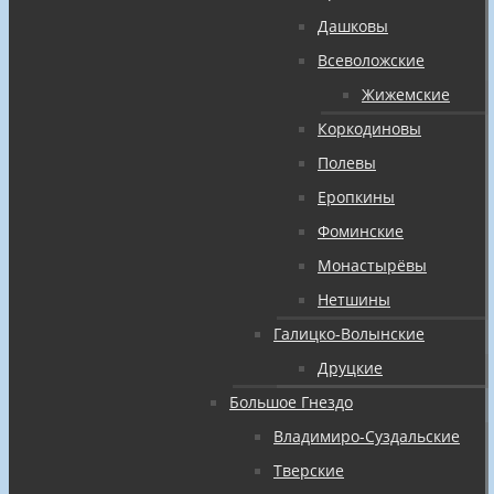
Дашковы
Всеволожские
Жижемские
Коркодиновы
Полевы
Еропкины
Фоминские
Монастырёвы
Нетшины
Галицко-Волынские
Друцкие
Большое Гнездо
Владимиро-Суздальские
Тверские