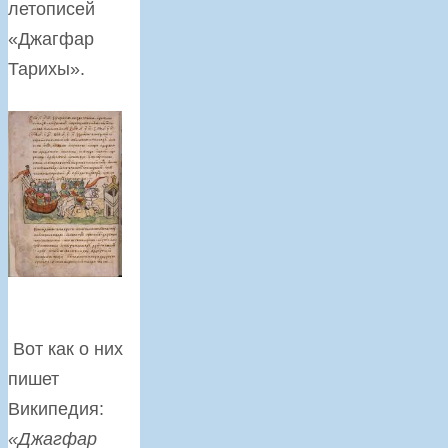
летописей
«Джагфар
Тарихы».
Вот как о них
пишет
Википедия:
«Джагфар