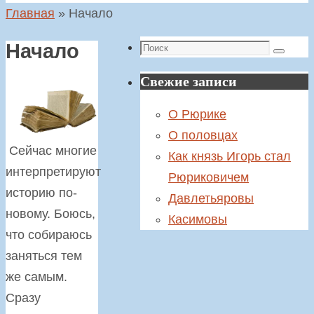
Главная
»
Начало
Поиск
Начало
Поиск
Свежие записи
О Рюрике
О половцах
Сейчас многие
Как князь Игорь стал
интерпретируют
Рюриковичем
историю по-
Давлетьяровы
новому. Боюсь,
Касимовы
что собираюсь
заняться тем
же самым.
Сразу