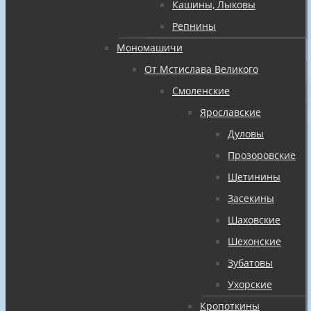
Кашины, Лыковы
Репнины
Мономашичи
От Мстислава Великого
Смоленские
Ярославские
Дуловы
Прозоровские
Щетинины
Засекины
Шаховские
Шехонские
Зубатовы
Ухорские
Кропоткины