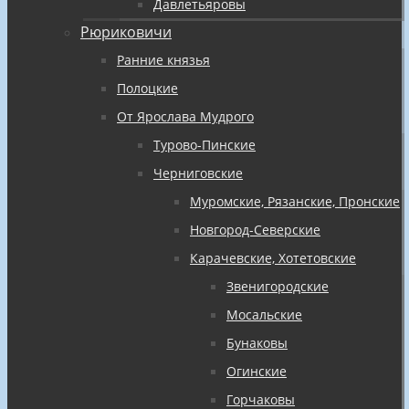
Давлетьяровы
Рюриковичи
Ранние князья
Полоцкие
От Ярослава Мудрого
Турово-Пинские
Черниговские
Муромские, Рязанские, Пронские
Новгород-Северские
Карачевские, Хотетовские
Звенигородские
Мосальские
Бунаковы
Огинские
Горчаковы