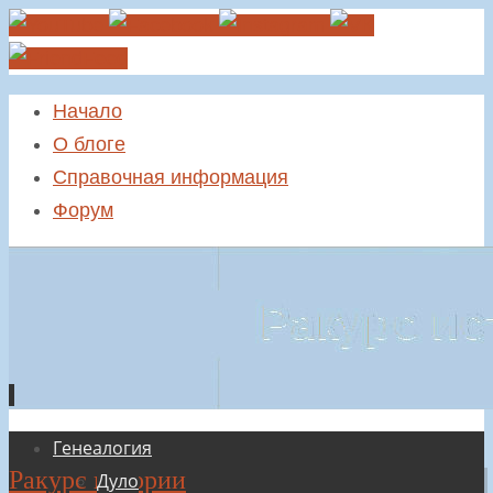
Начало
О блоге
Справочная информация
Форум
Перейти
Генеалогия
Ракурс истории
к
Дуло