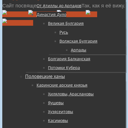
содержимому
Сайт посвящен русской истории Так, как я её вижу.
От Атиллы до Арпадов
Династия Дуло
Великая Булгария
Русь
Волжская Булгария
Арпады
Болгария Балканская
Потомки Кубера
Половецкие ханы
Каринские арские князья
Хиляловы, Араслановы
Яушевы
Хузясеитовы
Касимовы