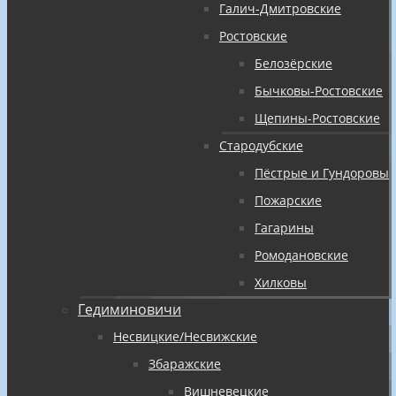
Галич-Дмитровские
Ростовские
Белозёрские
Бычковы-Ростовские
Щепины-Ростовские
Стародубские
Пёстрые и Гундоровы
Пожарские
Гагарины
Ромодановские
Хилковы
Гедиминовичи
Несвицкие/Несвижские
Збаражские
Вишневецкие