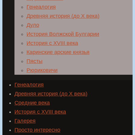
Генеалогия
Древняя история (до X века)
Дуло
История Волжской Булгарии
История с XVIII века
Каринские арские князья
Пясты
Рюриковичи
Генеалогия
Древняя история (до X века)
Средние века
История с XVIII века
Галерея
Просто интересно