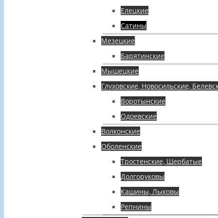
Елецкие
Сатины
Мезецкие
Барятинские
Мышецкие
Глуховские, Новосильские, Белевс
Воротынские
Одоевские
Волконские
Оболенские
Тростенские, Щербатые
Долгоруковы
Кашины, Лыковы
Репнины