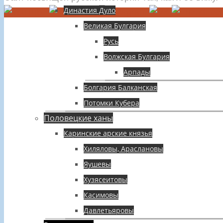
Династия Дуло
Великая Булгария
Русь
Волжская Булгария
Арпады
Болгария Балканская
Потомки Кубера
Половецкие ханы
Каринские арские князья
Хиляловы, Араслановы
Яушевы
Хузясеитовы
Касимовы
Давлетьяровы