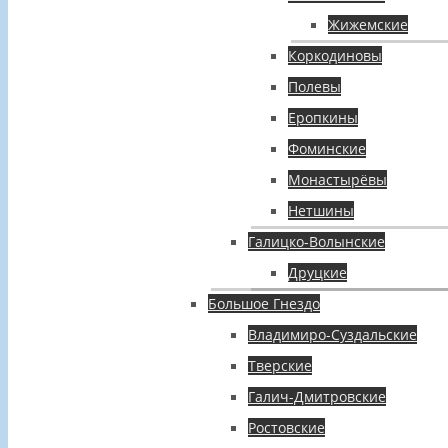
Жижемские
Коркодиновы
Полевы
Еропкины
Фоминские
Монастырёвы
Нетшины
Галицко-Волынские
Друцкие
Большое Гнездо
Владимиро-Суздальские
Тверские
Галич-Дмитровские
Ростовские