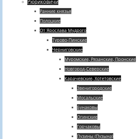
Рюриковичи
Ранние князья
Полоцкие
От Ярослава Мудрого
Турово-Пинские
Черниговские
Муромские, Рязанские, Пронские
Новгород-Северские
Карачевские, Хотетовские
Звенигородские
Мосальские
Бунаковы
Огинские
Горчаковы
Пузины (Пузына)