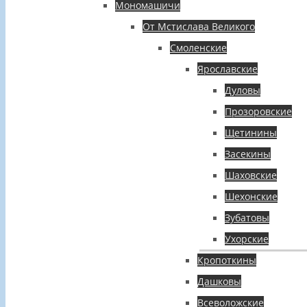
Мономашичи
От Мстислава Великого
Смоленские
Ярославские
Дуловы
Прозоровские
Щетинины
Засекины
Шаховские
Шехонские
Зубатовы
Ухорские
Кропоткины
Дашковы
Всеволожские