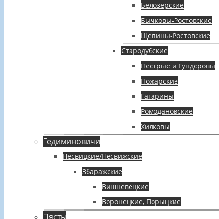
Белозёрские
Бычковы-Ростовские
Щепины-Ростовские
Стародубские
Пёстрые и Гундоровы
Пожарские
Гагарины
Ромодановские
Хилковы
Гедиминовичи
Несвицкие/Несвижские
Збаражские
Вишневецкие
Воронецкие, Порыцкие
Пясты