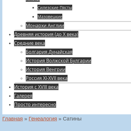
Силезские Пясты
Мазовецкие
Монархи Англии
Древняя история (до X века)
Средние века
Болгария Дунайская
История Волжской Булгарии
История Венгрии
Россия XI-XVII века
История с XVIII века
Галерея
Просто интересно
Главная
»
Генеалогия
»
Сатины