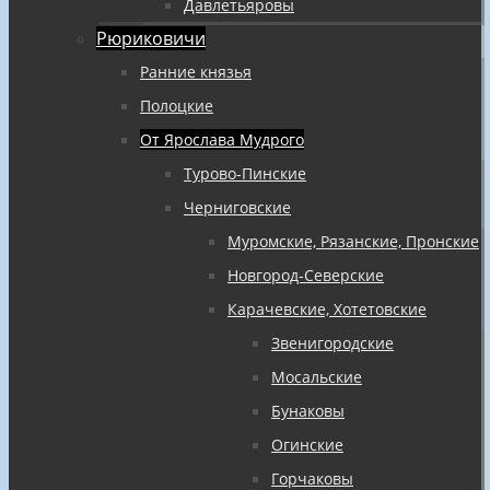
Давлетьяровы
Рюриковичи
Ранние князья
Полоцкие
От Ярослава Мудрого
Турово-Пинские
Черниговские
Муромские, Рязанские, Пронские
Новгород-Северские
Карачевские, Хотетовские
Звенигородские
Мосальские
Бунаковы
Огинские
Горчаковы