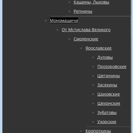
Кашины, Лыковы
Репнины
Мономашичи
От Мстислава Великого
Смоленские
Ярославские
Дуловы
Прозоровские
Щетинины
Засекины
Шаховские
Шехонские
Зубатовы
Ухорские
Кропоткины