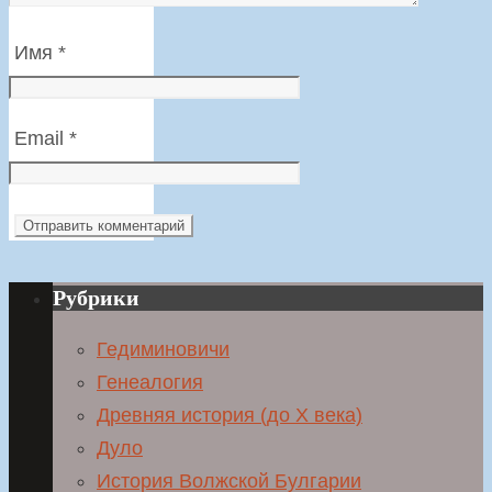
Имя
*
Email
*
Рубрики
Гедиминовичи
Генеалогия
Древняя история (до X века)
Дуло
История Волжской Булгарии