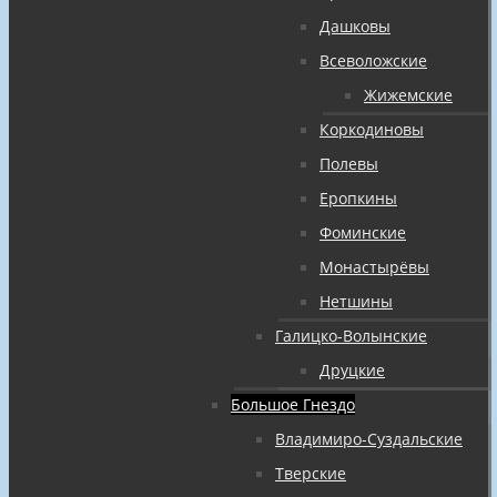
Дашковы
Всеволожские
Жижемские
Коркодиновы
Полевы
Еропкины
Фоминские
Монастырёвы
Нетшины
Галицко-Волынские
Друцкие
Большое Гнездо
Владимиро-Суздальские
Тверские