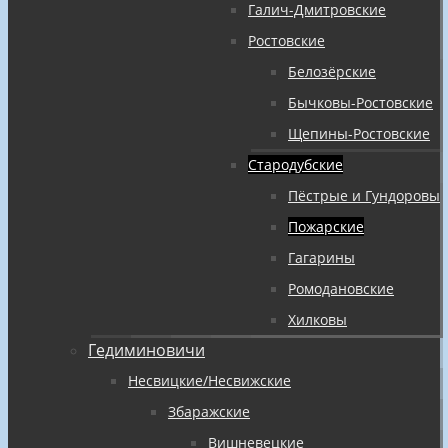
Галич-Дмитровские
Ростовские
Белозёрские
Бычковы-Ростовские
Щепины-Ростовские
Стародубские
Пёстрые и Гундоровы
Пожарские
Гагарины
Ромодановские
Хилковы
Гедиминовичи
Несвицкие/Несвижские
Збаражские
Вишневецкие