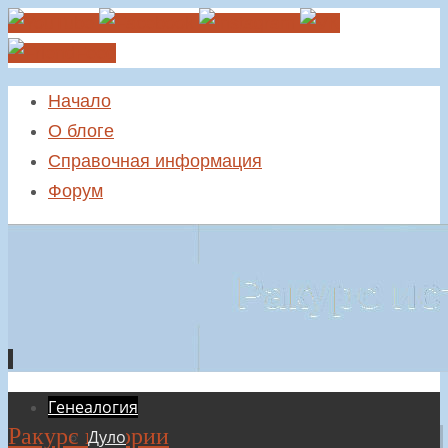
Начало
О блоге
Справочная информация
Форум
Перейти
Генеалогия
Ракурс истории
к
Дуло