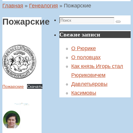
Главная
»
Генеалогия
»
Пожарские
Поиск
Пожарские
Поиск
Свежие записи
О Рюрике
О половцах
Как князь Игорь стал
Рюриковичем
Давлетьяровы
Пожарские
Скачать
Касимовы