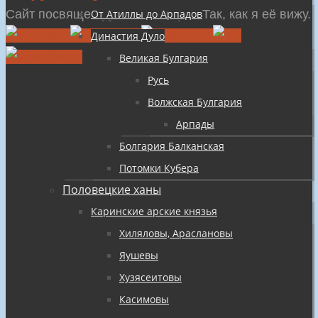
содержимому
Сайт посвящен русской истории Так, как я её вижу.
От Атиллы до Арпадов
Династия Дуло
Великая Булгария
Русь
Волжская Булгария
Арпады
Болгария Балканская
Потомки Кубера
Половецкие ханы
Каринские арские князья
Хиляловы, Араслановы
Яушевы
Хузясеитовы
Касимовы