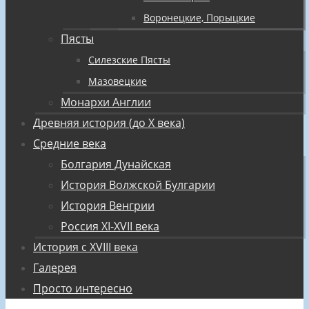
Воронецкие, Порыцкие
Пясты
Силезские Пясты
Мазовецкие
Монархи Англии
Древняя история (до X века)
Средние века
Болгария Дунайская
История Волжской Булгарии
История Венгрии
Россия XI-XVII века
История с XVIII века
Галерея
Просто интересно