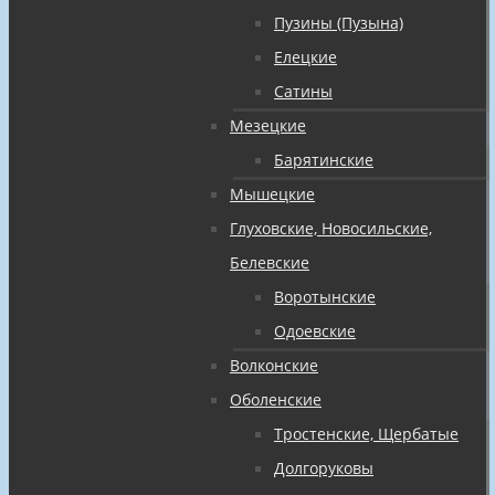
Пузины (Пузына)
Елецкие
Сатины
Мезецкие
Барятинские
Мышецкие
Глуховские, Новосильские,
Белевские
Воротынские
Одоевские
Волконские
Оболенские
Тростенские, Щербатые
Долгоруковы