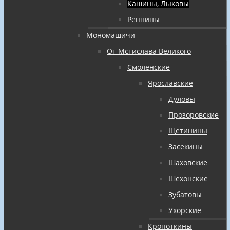
Кашины, Лыковы
Репнины
Мономашичи
От Мстислава Великого
Смоленские
Ярославские
Дуловы
Прозоровские
Щетинины
Засекины
Шаховские
Шехонские
Зубатовы
Ухорские
Кропоткины