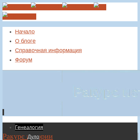
Начало
О блоге
Справочная информация
Форум
Перейти
Генеалогия
Ракурс истории
к
Дуло