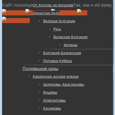
содержимому
Сайт посвящен русской истории Так, как я её вижу.
От Атиллы до Арпадов
Династия Дуло
Великая Булгария
Русь
Волжская Булгария
Арпады
Болгария Балканская
Потомки Кубера
Половецкие ханы
Каринские арские князья
Хиляловы, Араслановы
Яушевы
Хузясеитовы
Касимовы