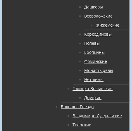
Дашковы
Всеволожские
Жижемские
Коркодиновы
Полевы
Еропкины
Фоминские
Монастырёвы
Нетшины
Галицко-Волынские
Друцкие
Большое Гнездо
Владимиро-Суздальские
Тверские