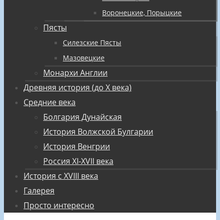
Воронецкие, Порыцкие
Пясты
Силезские Пясты
Мазовецкие
Монархи Англии
Древняя история (до X века)
Средние века
Болгария Дунайская
История Волжской Булгарии
История Венгрии
Россия XI-XVII века
История с XVIII века
Галерея
Просто интересно