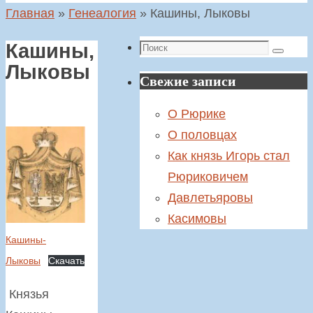
Главная
»
Генеалогия
»
Кашины, Лыковы
Поиск
Кашины,
Поиск
Лыковы
Свежие записи
О Рюрике
О половцах
Как князь Игорь стал
Рюриковичем
Давлетьяровы
Касимовы
Кашины-
Лыковы
Скачать
Князья