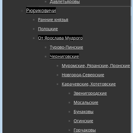
Давлетьяровы
Рюриковичи
Ранние князья
Полоцкие
От Ярослава Мудрого
Турово-Пинские
Черниговские
Муромские, Рязанские, Пронские
Новгород-Северские
Карачевские, Хотетовские
Звенигородские
Мосальские
Бунаковы
Огинские
Горчаковы