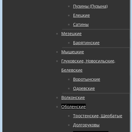
Пузины (Пузына)
Елецкие
Сатины
Мезецкие
Барятинские
Мышецкие
Глуховские, Новосильские,
Белевские
Воротынские
Одоевские
Волконские
Оболенские
Тростенские, Щербатые
Долгоруковы