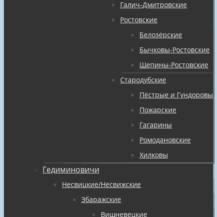
Галич-Дмитровские
Ростовские
Белозёрские
Бычковы-Ростовские
Щепины-Ростовские
Стародубские
Пёстрые и Гундоровы
Пожарские
Гагарины
Ромодановские
Хилковы
Гедиминовичи
Несвицкие/Несвижские
Збаражские
Вишневецкие