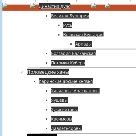
Династия Дуло
Великая Булгария
Русь
Волжская Булгария
Арпады
Болгария Балканская
Потомки Кубера
Половецкие ханы
Каринские арские князья
Хиляловы, Араслановы
Яушевы
Хузясеитовы
Касимовы
Давлетьяровы