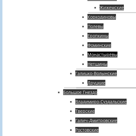
Жижемские
Коркодиновы
Полевы
Еропкины
Фоминские
Монастырёвы
Нетшины
Галицко-Волынские
Друцкие
Большое Гнездо
Владимиро-Суздальские
Тверские
Галич-Дмитровские
Ростовские