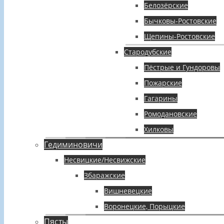
Белозёрские
Бычковы-Ростовские
Щепины-Ростовские
Стародубские
Пёстрые и Гундоровы
Пожарские
Гагарины
Ромодановские
Хилковы
Гедиминовичи
Несвицкие/Несвижские
Збаражские
Вишневецкие
Воронецкие, Порыцкие
Пясты