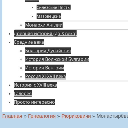
Силезские Пясты
Мазовецкие
Монархи Англии
Древняя история (до X века)
Средние века
Болгария Дунайская
История Волжской Булгарии
История Венгрии
Россия XI-XVII века
История с XVIII века
Галерея
Просто интересно
Главная
»
Генеалогия
»
Рюриковичи
»
Монастырёв