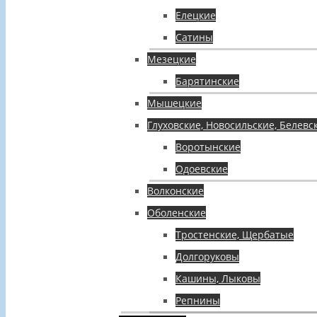
Елецкие
Сатины
Мезецкие
Барятинские
Мышецкие
Глуховские, Новосильские, Белевс
Воротынские
Одоевские
Волконские
Оболенские
Тростенские, Щербатые
Долгоруковы
Кашины, Лыковы
Репнины