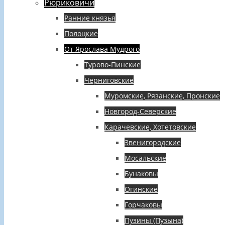
Рюриковичи
Ранние князья
Полоцкие
От Ярослава Мудрого
Турово-Пинские
Черниговские
Муромские, Рязанские, Пронские
Новгород-Северские
Карачевские, Хотетовские
Звенигородские
Мосальские
Бунаковы
Огинские
Горчаковы
Пузины (Пузына)