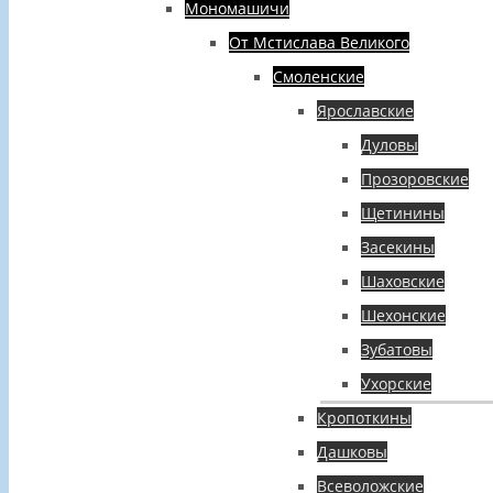
Мономашичи
От Мстислава Великого
Смоленские
Ярославские
Дуловы
Прозоровские
Щетинины
Засекины
Шаховские
Шехонские
Зубатовы
Ухорские
Кропоткины
Дашковы
Всеволожские