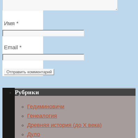
Имя
*
Email
*
Рубрики
Гедиминовичи
Генеалогия
Древняя история (до X века)
Дуло