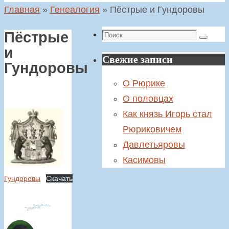
Главная
»
Генеалогия
»
Пёстрые и Гундоровы
Поиск
Пёстрые
Поиск
и
Свежие записи
Гундоровы
О Рюрике
О половцах
Как князь Игорь стал
Рюриковичем
Давлетьяровы
Касимовы
Гундоровы
Скачать