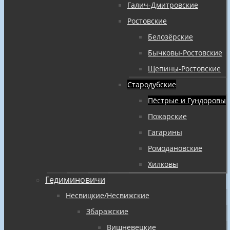
Галич-Дмитровские
Ростовские
Белозёрские
Бычковы-Ростовские
Щепины-Ростовские
Стародубские
Пёстрые и Гундоровы
Пожарские
Гагарины
Ромодановские
Хилковы
Гедиминовичи
Несвицкие/Несвижские
Збаражские
Вишневецкие