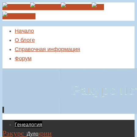
Начало
О блоге
Справочная информация
Форум
Перейти
Генеалогия
Ракурс истории
к
Дуло