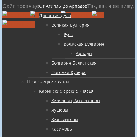
содержимому
Сайт посвящен русской истории Так, как я её вижу.
От Атиллы до Арпадов
Династия Дуло
Великая Булгария
Русь
Волжская Булгария
Арпады
Болгария Балканская
Потомки Кубера
Половецкие ханы
Каринские арские князья
Хиляловы, Араслановы
Яушевы
Хузясеитовы
Касимовы