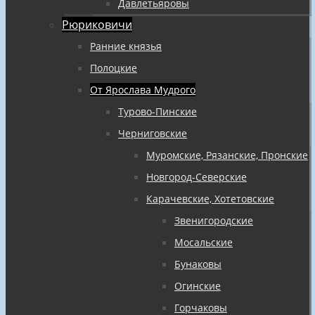
Давлетьяровы
Рюриковичи
Ранние князья
Полоцкие
От Ярослава Мудрого
Турово-Пинские
Черниговские
Муромские, Рязанские, Пронские
Новгород-Северские
Карачевские, Хотетовские
Звенигородские
Мосальские
Бунаковы
Огинские
Горчаковы