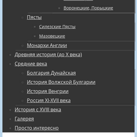
Воронецкие, Порыцкие
Пясты
Силезские Пясты
Мазовецкие
Монархи Англии
Древняя история (до X века)
Средние века
Болгария Дунайская
История Волжской Булгарии
История Венгрии
Россия XI-XVII века
История с XVIII века
Галерея
Просто интересно