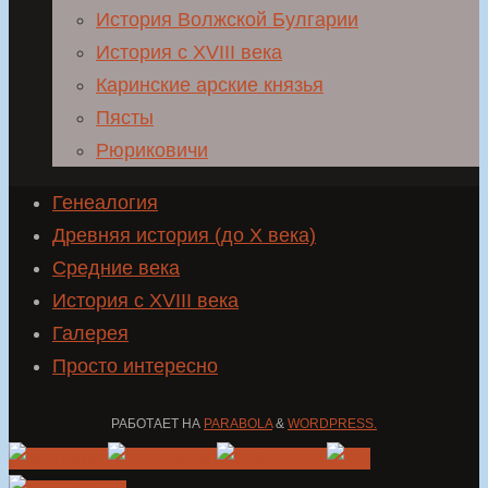
История Волжской Булгарии
История с XVIII века
Каринские арские князья
Пясты
Рюриковичи
Генеалогия
Древняя история (до X века)
Средние века
История с XVIII века
Галерея
Просто интересно
РАБОТАЕТ НА
PARABOLA
&
WORDPRESS.