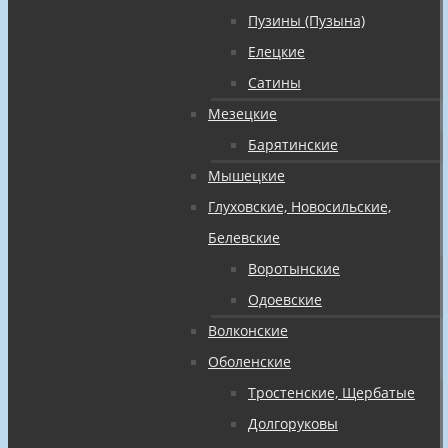
Пузины (Пузына)
Елецкие
Сатины
Мезецкие
Барятинские
Мышецкие
Глуховские, Новосильские,
Белевские
Воротынские
Одоевские
Волконские
Оболенские
Тростенские, Щербатые
Долгоруковы