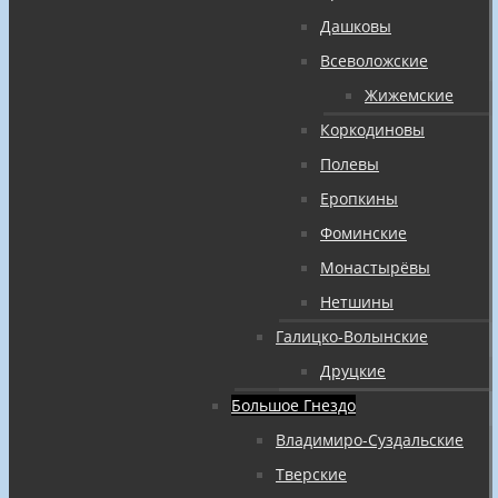
Дашковы
Всеволожские
Жижемские
Коркодиновы
Полевы
Еропкины
Фоминские
Монастырёвы
Нетшины
Галицко-Волынские
Друцкие
Большое Гнездо
Владимиро-Суздальские
Тверские