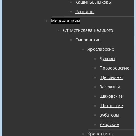
Кашины, Лыковы
Репнины
Мономашичи
От Мстислава Великого
Смоленские
Ярославские
Дуловы
Прозоровские
Щетинины
Засекины
Шаховские
Шехонские
Зубатовы
Ухорские
Кропоткины