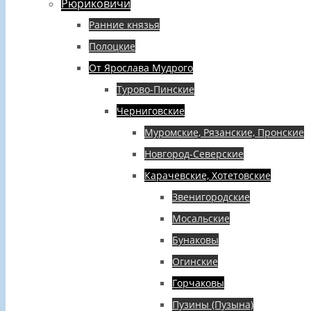
Рюриковичи
Ранние князья
Полоцкие
От Ярослава Мудрого
Турово-Пинские
Черниговские
Муромские, Рязанские, Пронские
Новгород-Северские
Карачевские, Хотетовские
Звенигородские
Мосальские
Бунаковы
Огинские
Горчаковы
Пузины (Пузына)