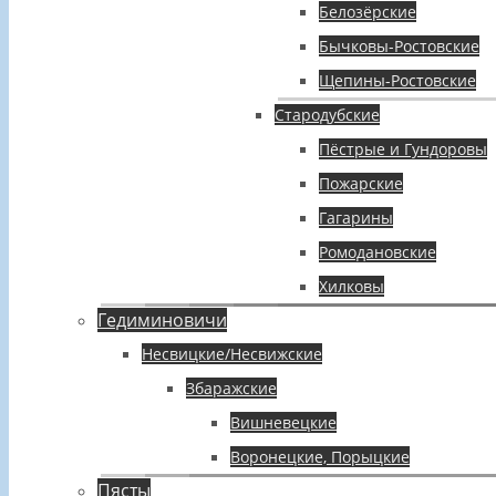
Белозёрские
Бычковы-Ростовские
Щепины-Ростовские
Стародубские
Пёстрые и Гундоровы
Пожарские
Гагарины
Ромодановские
Хилковы
Гедиминовичи
Несвицкие/Несвижские
Збаражские
Вишневецкие
Воронецкие, Порыцкие
Пясты