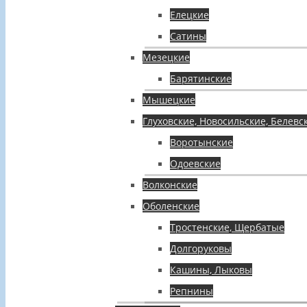
Елецкие
Сатины
Мезецкие
Барятинские
Мышецкие
Глуховские, Новосильские, Белевс
Воротынские
Одоевские
Волконские
Оболенские
Тростенские, Щербатые
Долгоруковы
Кашины, Лыковы
Репнины