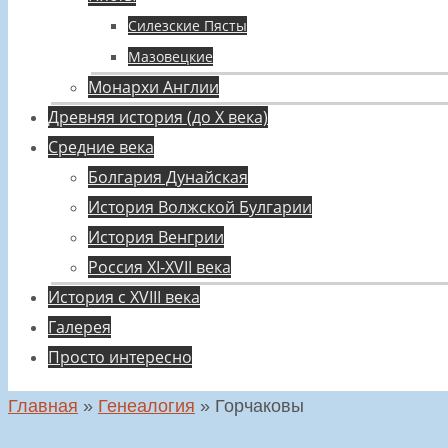
Силезские Пясты
Мазовецкие
Монархи Англии
Древняя история (до X века)
Средние века
Болгария Дунайская
История Волжской Булгарии
История Венгрии
Россия XI-XVII века
История с XVIII века
Галерея
Просто интересно
Главная
»
Генеалогия
»
Горчаковы