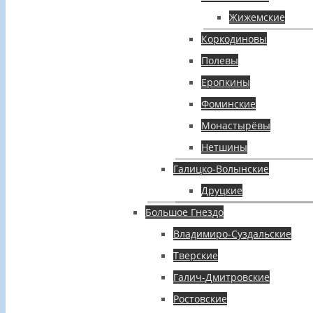
Жижемские
Коркодиновы
Полевы
Еропкины
Фоминские
Монастырёвы
Нетшины
Галицко-Волынские
Друцкие
Большое Гнездо
Владимиро-Суздальские
Тверские
Галич-Дмитровские
Ростовские