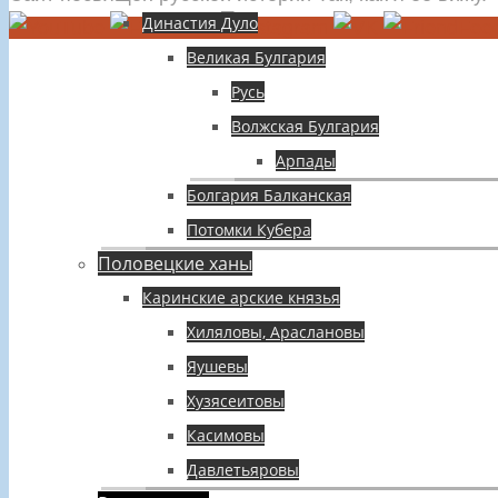
Династия Дуло
Великая Булгария
Русь
Волжская Булгария
Арпады
Болгария Балканская
Потомки Кубера
Половецкие ханы
Каринские арские князья
Хиляловы, Араслановы
Яушевы
Хузясеитовы
Касимовы
Давлетьяровы