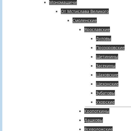
Мономашичи
От Мстислава Великого
Смоленские
Ярославские
Дуловы
Прозоровские
Щетинины
Засекины
Шаховские
Шехонские
Зубатовы
Ухорские
Кропоткины
Дашковы
Всеволожские