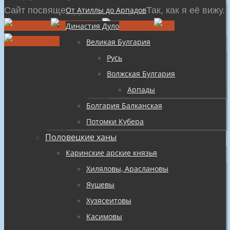
содержимому
Сайт посвящен русской истории Так, как я её вижу.
От Атиллы до Арпадов
Династия Дуло
Великая Булгария
Русь
Волжская Булгария
Арпады
Болгария Балканская
Потомки Кубера
Половецкие ханы
Каринские арские князья
Хиляловы, Араслановы
Яушевы
Хузясеитовы
Касимовы