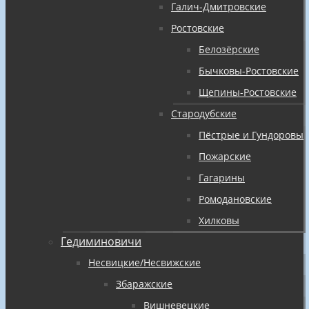
Галич-Дмитровские
Ростовские
Белозёрские
Бычковы-Ростовские
Щепины-Ростовские
Стародубские
Пёстрые и Гундоровы
Пожарские
Гагарины
Ромодановские
Хилковы
Гедиминовичи
Несвицкие/Несвижские
Збаражские
Вишневецкие