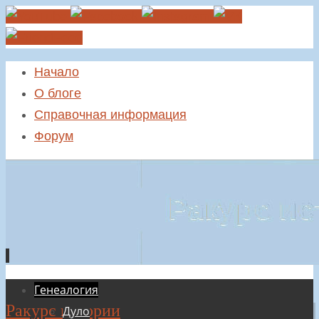
Начало
О блоге
Справочная информация
Форум
Перейти
Генеалогия
Ракурс истории
к
Дуло