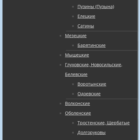
Пузины (Пузына)
Елецкие
Сатины
Мезецкие
Барятинские
Мышецкие
Глуховские, Новосильские,
Белевские
Воротынские
Одоевские
Волконские
Оболенские
Тростенские, Щербатые
Долгоруковы