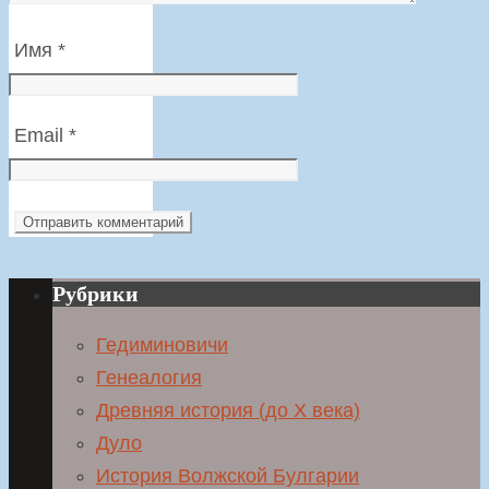
Имя
*
Email
*
Рубрики
Гедиминовичи
Генеалогия
Древняя история (до X века)
Дуло
История Волжской Булгарии