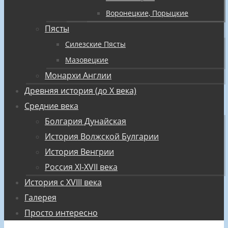
Воронецкие, Порыцкие
Пясты
Силезские Пясты
Мазовецкие
Монархи Англии
Древняя история (до X века)
Средние века
Болгария Дунайская
История Волжской Булгарии
История Венгрии
Россия XI-XVII века
История с XVIII века
Галерея
Просто интересно