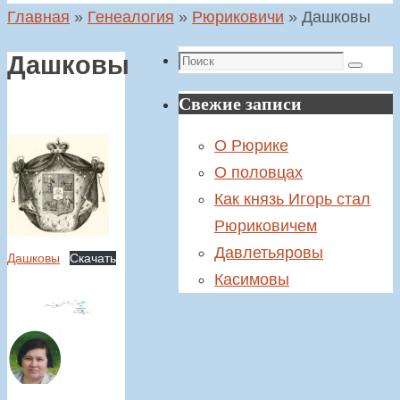
Главная
»
Генеалогия
»
Рюриковичи
»
Дашковы
Поиск
Дашковы
Поиск
Свежие записи
О Рюрике
О половцах
Как князь Игорь стал
Рюриковичем
Давлетьяровы
Дашковы
Скачать
Касимовы