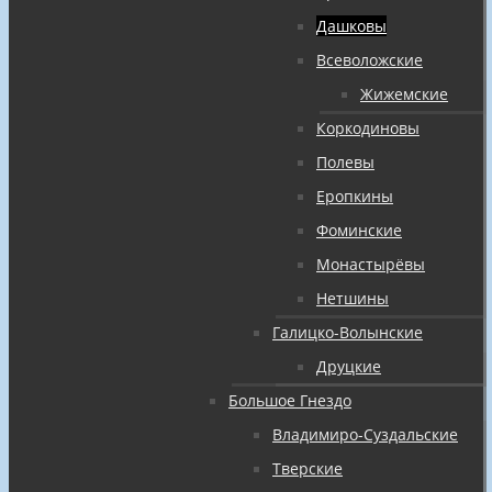
Дашковы
Всеволожские
Жижемские
Коркодиновы
Полевы
Еропкины
Фоминские
Монастырёвы
Нетшины
Галицко-Волынские
Друцкие
Большое Гнездо
Владимиро-Суздальские
Тверские