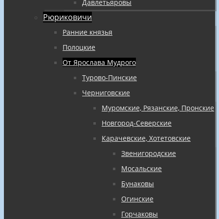
Давлетьяровы
Рюриковичи
Ранние князья
Полоцкие
От Ярослава Мудрого
Турово-Пинские
Черниговские
Муромские, Рязанские, Пронские
Новгород-Северские
Карачевские, Хотетовские
Звенигородские
Мосальские
Бунаковы
Огинские
Горчаковы