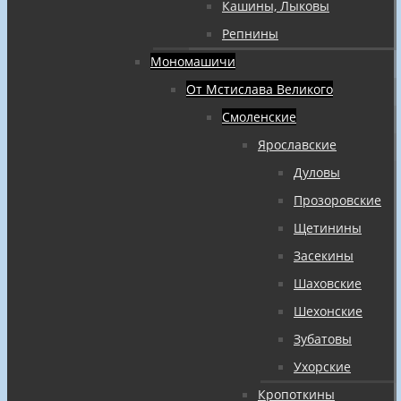
Кашины, Лыковы
Репнины
Мономашичи
От Мстислава Великого
Смоленские
Ярославские
Дуловы
Прозоровские
Щетинины
Засекины
Шаховские
Шехонские
Зубатовы
Ухорские
Кропоткины