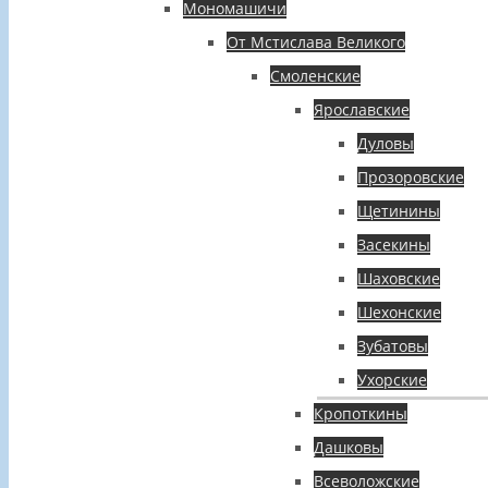
Мономашичи
От Мстислава Великого
Смоленские
Ярославские
Дуловы
Прозоровские
Щетинины
Засекины
Шаховские
Шехонские
Зубатовы
Ухорские
Кропоткины
Дашковы
Всеволожские