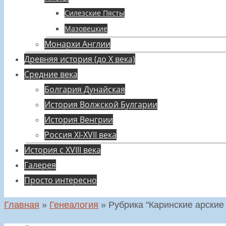
Силезские Пясты
Мазовецкие
Монархи Англии
Древняя история (до X века)
Средние века
Болгария Дунайская
История Волжской Булгарии
История Венгрии
Россия XI-XVII века
История с XVIII века
Галерея
Просто интересно
Главная
»
Генеалогия
»
Рубрика "Каринские арские 