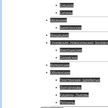
Елецкие
Сатины
Мезецкие
Барятинские
Мышецкие
Глуховские, Новосильские, Белевс
Воротынские
Одоевские
Волконские
Оболенские
Тростенские, Щербатые
Долгоруковы
Кашины, Лыковы
Репнины