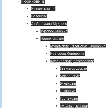
Рюриковичи
Ранние князья
Полоцкие
От Ярослава Мудрого
Турово-Пинские
Черниговские
Муромские, Рязанские, Пронские
Новгород-Северские
Карачевские, Хотетовские
Звенигородские
Мосальские
Бунаковы
Огинские
Горчаковы
Пузины (Пузына)