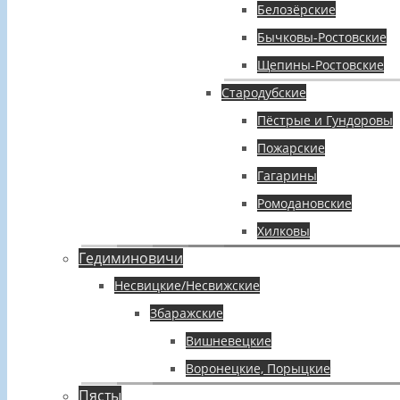
Белозёрские
Бычковы-Ростовские
Щепины-Ростовские
Стародубские
Пёстрые и Гундоровы
Пожарские
Гагарины
Ромодановские
Хилковы
Гедиминовичи
Несвицкие/Несвижские
Збаражские
Вишневецкие
Воронецкие, Порыцкие
Пясты