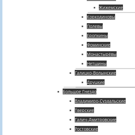
Жижемские
Коркодиновы
Полевы
Еропкины
Фоминские
Монастырёвы
Нетшины
Галицко-Волынские
Друцкие
Большое Гнездо
Владимиро-Суздальские
Тверские
Галич-Дмитровские
Ростовские