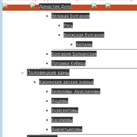
Династия Дуло
Великая Булгария
Русь
Волжская Булгария
Арпады
Болгария Балканская
Потомки Кубера
Половецкие ханы
Каринские арские князья
Хиляловы, Араслановы
Яушевы
Хузясеитовы
Касимовы
Давлетьяровы