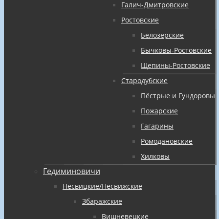
Галич-Дмитровские
Ростовские
Белозёрские
Бычковы-Ростовские
Щепины-Ростовские
Стародубские
Пёстрые и Гундоровы
Пожарские
Гагарины
Ромодановские
Хилковы
Гедиминовичи
Несвицкие/Несвижские
Збаражские
Вишневецкие