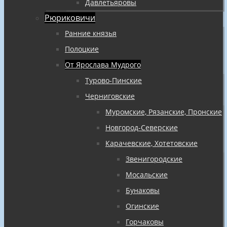
Давлетьяровы
Рюриковичи
Ранние князья
Полоцкие
От Ярослава Мудрого
Турово-Пинские
Черниговские
Муромские, Рязанские, Пронские
Новгород-Северские
Карачевские, Хотетовские
Звенигородские
Мосальские
Бунаковы
Огинские
Горчаковы