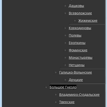
Дашковы
Всеволожские
Жижемские
Коркодиновы
Полевы
Еропкины
Фоминские
Монастырёвы
Нетшины
Галицко-Волынские
Друцкие
Большое Гнездо
Владимиро-Суздальские
Тверские