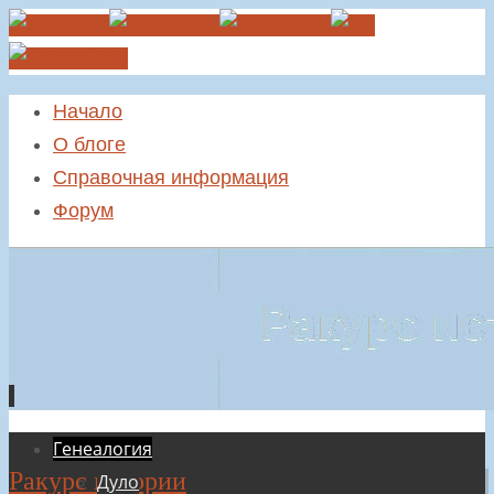
Начало
О блоге
Справочная информация
Форум
Перейти
Генеалогия
Ракурс истории
к
Дуло