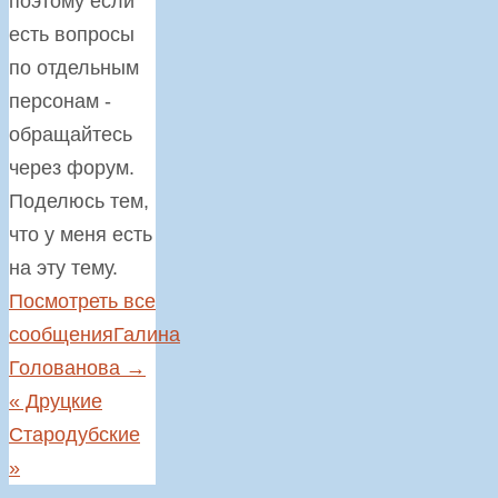
поэтому если
есть вопросы
по отдельным
персонам -
обращайтесь
через форум.
Поделюсь тем,
что у меня есть
на эту тему.
Посмотреть все
сообщенияГалина
Голованова
→
«
Друцкие
Стародубские
»