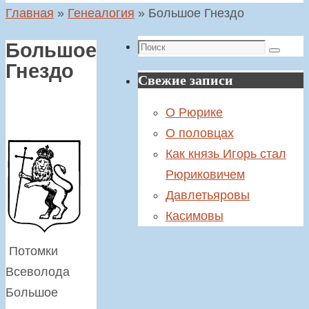
Главная
»
Генеалогия
»
Большое Гнездо
Поиск
Большое
Поиск
Гнездо
Свежие записи
О Рюрике
О половцах
Как князь Игорь стал
Рюриковичем
Давлетьяровы
Касимовы
Потомки
Всеволода
Большое