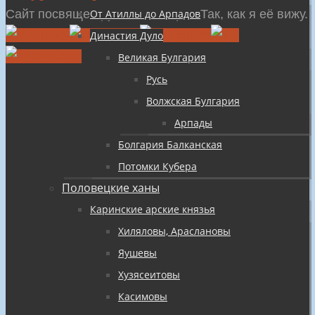
содержимому
Сайт посвящен русской истории Так, как я её вижу.
От Атиллы до Арпадов
Династия Дуло
Великая Булгария
Русь
Волжская Булгария
Арпады
Болгария Балканская
Потомки Кубера
Половецкие ханы
Каринские арские князья
Хиляловы, Араслановы
Яушевы
Хузясеитовы
Касимовы