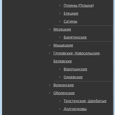
Пузины (Пузына)
Елецкие
Сатины
Мезецкие
Барятинские
Мышецкие
Глуховские, Новосильские,
Белевские
Воротынские
Одоевские
Волконские
Оболенские
Тростенские, Щербатые
Долгоруковы