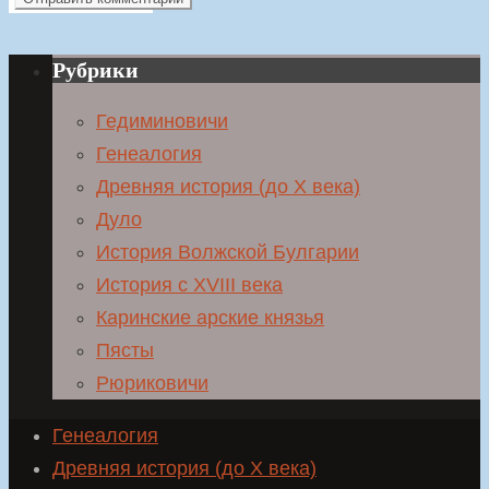
Рубрики
Гедиминовичи
Генеалогия
Древняя история (до X века)
Дуло
История Волжской Булгарии
История с XVIII века
Каринские арские князья
Пясты
Рюриковичи
Генеалогия
Древняя история (до X века)