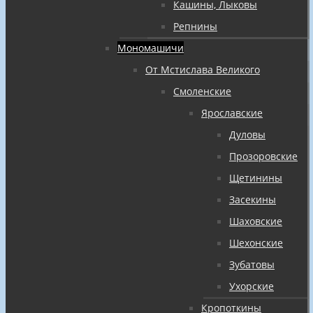
Кашины, Лыковы
Репнины
Мономашичи
От Мстислава Великого
Смоленские
Ярославские
Дуловы
Прозоровские
Щетинины
Засекины
Шаховские
Шехонские
Зубатовы
Ухорские
Кропоткины