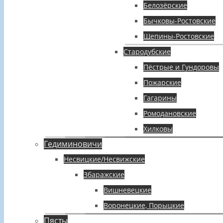
Белозёрские
Бычковы-Ростовские
Щепины-Ростовские
Стародубские
Пёстрые и Гундоровы
Пожарские
Гагарины
Ромодановские
Хилковы
Гедиминовичи
Несвицкие/Несвижские
Збаражские
Вишневецкие
Воронецкие, Порыцкие
Пясты