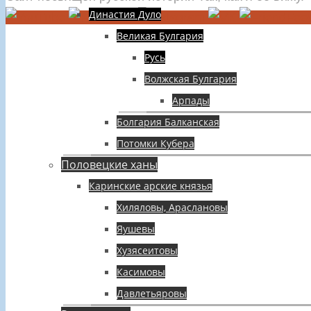
Династия Дуло
Великая Булгария
Русь
Волжская Булгария
Арпады
Болгария Балканская
Потомки Кубера
Половецкие ханы
Каринские арские князья
Хиляловы, Араслановы
Яушевы
Хузясеитовы
Касимовы
Давлетьяровы