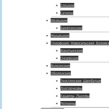
Елецкие
Сатины
Мезецкие
Барятинские
Мышецкие
Глуховские, Новосильские, Белевс
Воротынские
Одоевские
Волконские
Оболенские
Тростенские, Щербатые
Долгоруковы
Кашины, Лыковы
Репнины