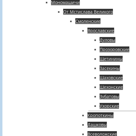
Мономашичи
От Мстислава Великого
Смоленские
Ярославские
Дуловы
Прозоровские
Щетинины
Засекины
Шаховские
Шехонские
Зубатовы
Ухорские
Кропоткины
Дашковы
Всеволожские