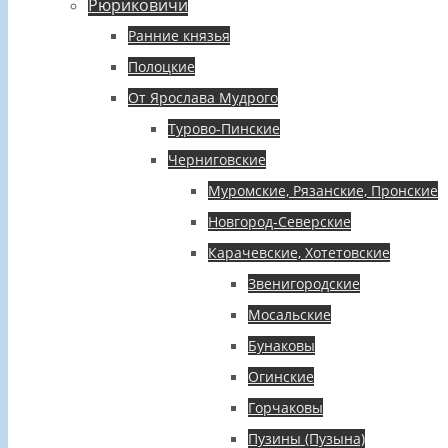
Рюриковичи
Ранние князья
Полоцкие
От Ярослава Мудрого
Турово-Пинские
Черниговские
Муромские, Рязанские, Пронские
Новгород-Северские
Карачевские, Хотетовские
Звенигородские
Мосальские
Бунаковы
Огинские
Горчаковы
Пузины (Пузына)