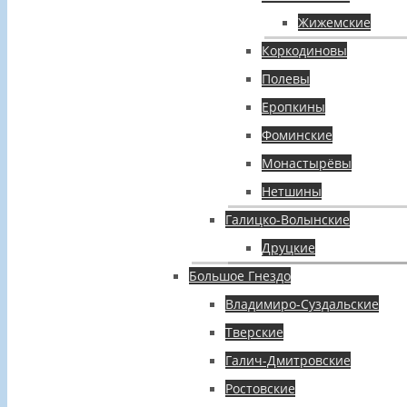
Жижемские
Коркодиновы
Полевы
Еропкины
Фоминские
Монастырёвы
Нетшины
Галицко-Волынские
Друцкие
Большое Гнездо
Владимиро-Суздальские
Тверские
Галич-Дмитровские
Ростовские