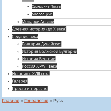
Силезские Пясты
Мазовецкие
Монархи Англии
Древняя история (до X века)
Средние века
Болгария Дунайская
История Волжской Булгарии
История Венгрии
Россия XI-XVII века
История с XVIII века
Галерея
Просто интересно
Главная
»
Генеалогия
»
Русь